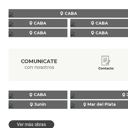
CABA
CABA
CABA
CABA
CABA
COMUNICATE
con nosotros
CABA
Junín
Mar del Plata
Ver más obras