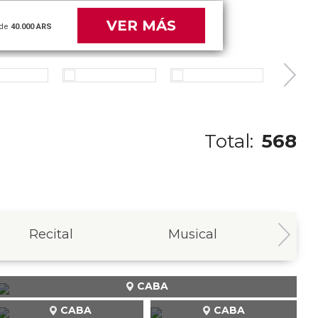
VER MÁS
de
40.000 ARS
Total:
568
Recital
Musical
In
CABA
CABA
CABA