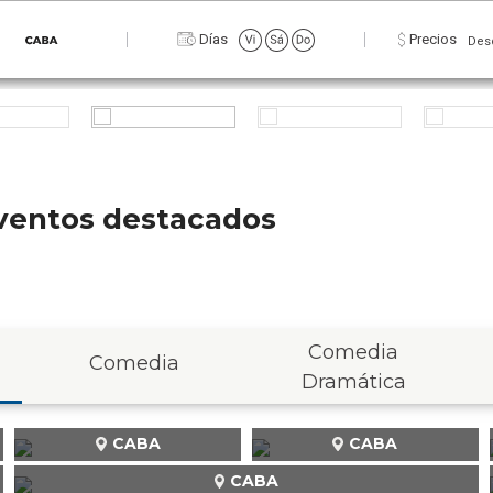
Días
Precios
Des
 eventos destacados
Comedia
Comedia
Dramática
CABA
CABA
CABA