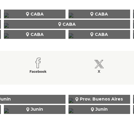
CABA
CABA
CABA
CABA
CABA
Junín
Prov. Buenos Aires
Junín
Junín