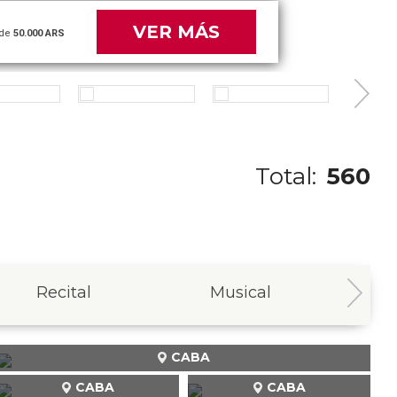
VER MÁS
de
50.000 ARS
Total:
560
Recital
Musical
In
CABA
CABA
CABA