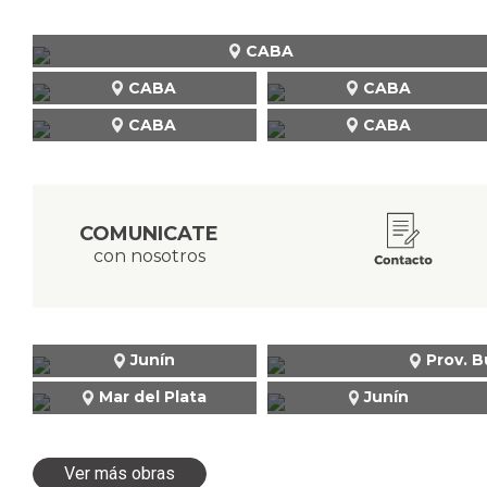
CABA
CABA
CABA
CABA
CABA
COMUNICATE
con nosotros
Junín
Prov. B
Mar del Plata
Junín
Ver más obras