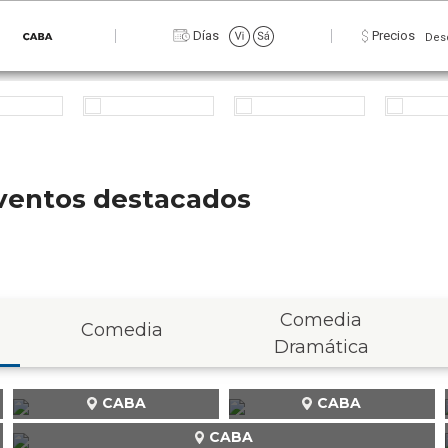
Días
Precios
Des
 eventos destacados
Comedia
Comedia
Dramática
CABA
CABA
CABA