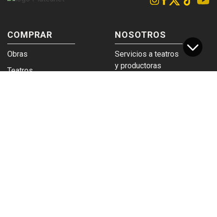
COMPRAR
NOSOTROS
Obras
Servicios a teatros
y productoras
Teatros
Venta a empresas y
Eticket
grupos
Términos y
Trabajá en
condiciones
Plateanet
CORPORATIVO
SERVICIOS
Acceso a teatros
PAD
Descargá el
Ticket y Bolso
logotipo
Protegido
Instructivo