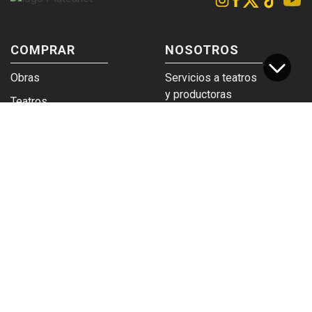
COMPRAR
NOSOTROS
Obras
Servicios a teatros
y productoras
Teatros
Venta a empresas y
Eticket
grupos
Términos y
Trabajá en
condiciones
Plateanet
CORPORATIVO
SERVICIOS
Acceso a teatros
PAD
Descargá el
Ticket y Bolso
logotipo
Protegido
Instructivo