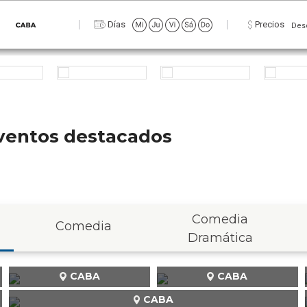
Días
Precios
Des
 eventos destacados
Comedia
Comedia
Dramática
CABA
CABA
CABA