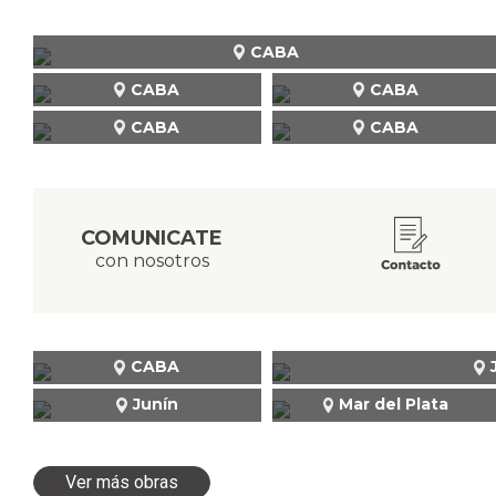
CABA
CABA
CABA
CABA
CABA
COMUNICATE
con nosotros
CABA
Junín
Mar del Plata
Ver más obras