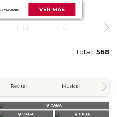
VER MÁS
de
45.000 ARS
Total:
568
Recital
Musical
In
CABA
CABA
CABA