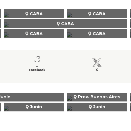
CABA
CABA
CABA
CABA
CABA
Junín
Prov. Buenos Aires
Junín
Junín