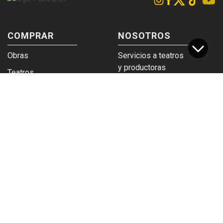
COMPRAR
NOSOTROS
Obras
Servicios a teatros
y productoras
Teatros
Venta a empresas y
Eticket
grupos
Términos y
Trabajá en
condiciones
Plateanet
CORPORATIVO
SERVICIOS
Acceso a teatros
PAD
Descargá el
Ticket y Bolso
logotipo
Protegido
Instructivo