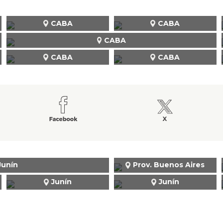
CABA
CABA
CABA
CABA
CABA
Junín
Prov. Buenos Aires
Junín
Junín