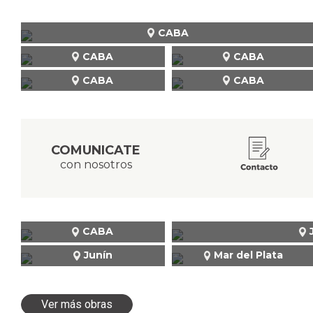
CABA
CABA
CABA
CABA
CABA
COMUNICATE
con nosotros
CABA
Junín
Mar del Plata
Ver más obras