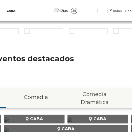
Días
Precios
Des
 eventos destacados
Comedia
Comedia
Dramática
CABA
CABA
CABA