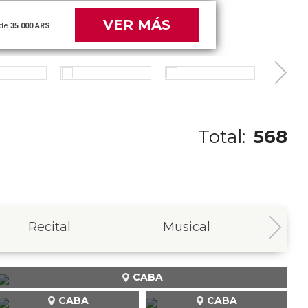
VER MÁS
de
35.000 ARS
Total:
568
Recital
Musical
In
CABA
CABA
CABA