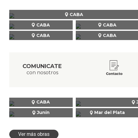
CABA
CABA
CABA
CABA
CABA
COMUNICATE
con nosotros
CABA
Junín
Mar del Plata
Ver más obras