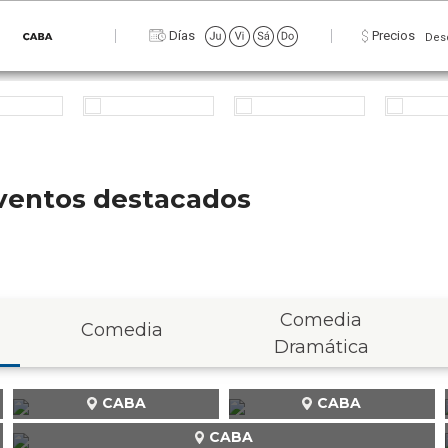
Zona
Días
Precios
Des
 eventos destacados
Comedia
Comedia
Dramática
CABA
CABA
CABA