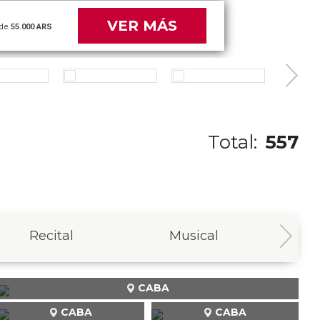
VER MÁS
de
39.000 ARS
Total:
557
Recital
Musical
In
CABA
CABA
CABA