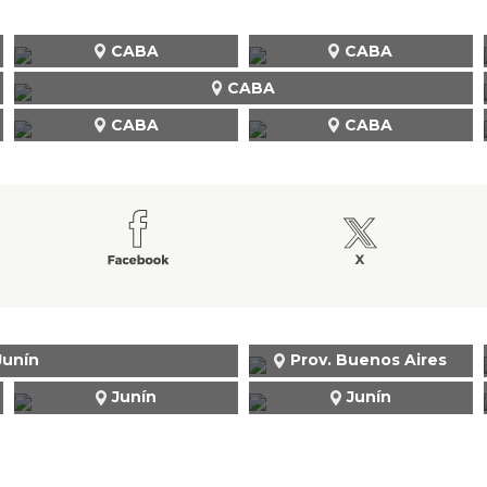
CABA
CABA
CABA
CABA
CABA
Junín
Prov. Buenos Aires
Junín
Junín