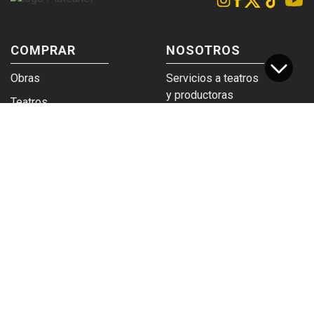
COMPRAR
NOSOTROS
Obras
Servicios a teatros
y productoras
Teatros
Venta a empresas y
Eticket
grupos
Términos y
Trabajá en
condiciones
Plateanet
CORPORATIVO
SERVICIOS
Acceso a teatros
PAD
Descargá el
Ticket y Bolso
logotipo
Protegido
Instructivo