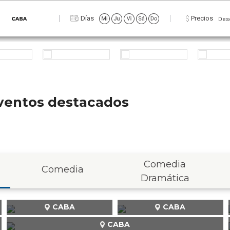
Días
Precios
Des
 eventos destacados
Comedia
Comedia
Dramática
CABA
CABA
CABA