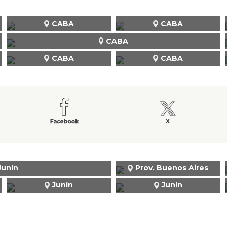
CABA
CABA
CABA
CABA
CABA
Junín
Prov. Buenos Aires
Junín
Junín