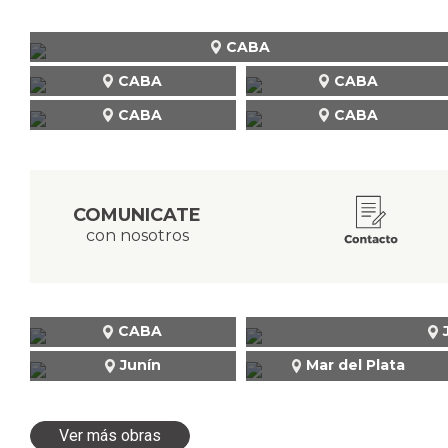
CABA
CABA
CABA
CABA
CABA
COMUNICATE
con nosotros
CABA
Junín
Mar del Plata
Ver más obras