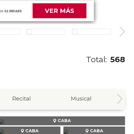
VER MÁS
de
52.000 ARS
Total:
568
Recital
Musical
In
CABA
CABA
CABA