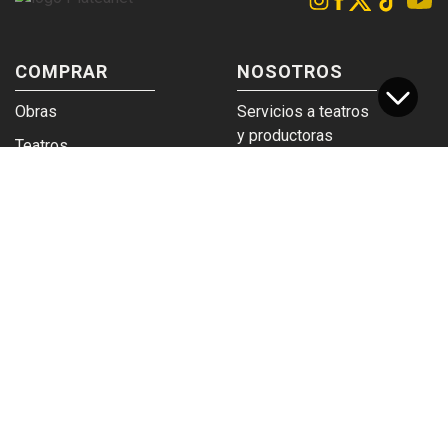
COMPRAR
NOSOTROS
Obras
Servicios a teatros
y productoras
Teatros
Venta a empresas y
Eticket
grupos
Términos y
Trabajá en
condiciones
Plateanet
CORPORATIVO
SERVICIOS
Acceso a teatros
PAD
Descargá el
Ticket y Bolso
logotipo
Protegido
Instructivo