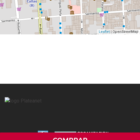
Leaflet
| OpenStreetMap