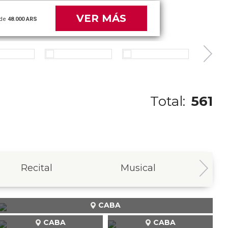
VER MÁS
de
48.000 ARS
Total:
561
Recital
Musical
In
CABA
CABA
CABA