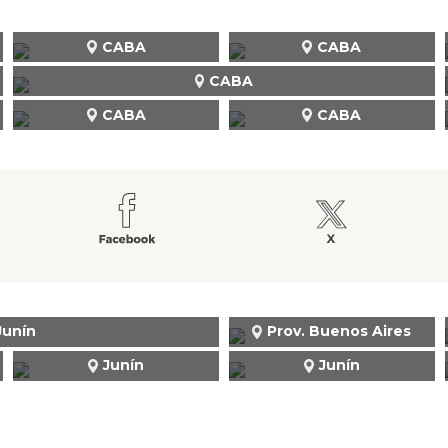
CABA
CABA
CABA
CABA
CABA
Junín
Prov. Buenos Aires
Junín
Junín