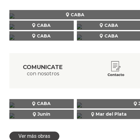
CABA
CABA
CABA
CABA
CABA
COMUNICATE
con nosotros
CABA
Junín
Mar del Plata
Ver más obras