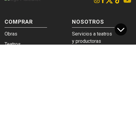
COMPRAR
NOSOTROS
Obras
Servicios a teatros
y productoras
Teatros
Venta a empresas y
Eticket
grupos
Términos y
Trabajá en
condiciones
Plateanet
CORPORATIVO
SERVICIOS
Acceso a teatros
PAD
Descargá el
Ticket y Bolso
logotipo
Protegido
Instructivo