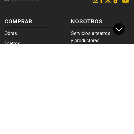
COMPRAR
NOSOTROS
Obras
Servicios a teatros
y productoras
Teatros
Venta a empresas y
Eticket
grupos
Términos y
Trabajá en
condiciones
Plateanet
CORPORATIVO
SERVICIOS
Acceso a teatros
PAD
Descargá el
Ticket y Bolso
logotipo
Protegido
Instructivo