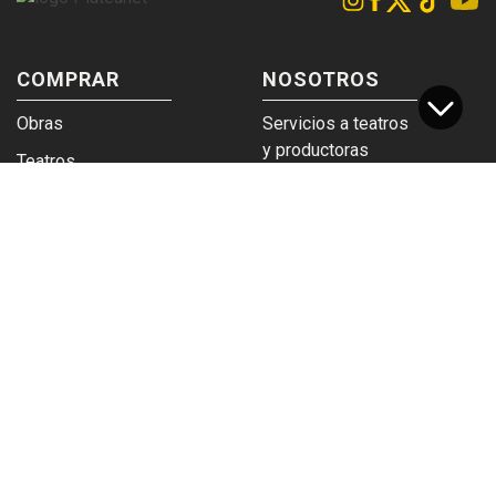
COMPRAR
NOSOTROS
Obras
Servicios a teatros
y productoras
Teatros
Venta a empresas y
Eticket
grupos
Términos y
Trabajá en
condiciones
Plateanet
CORPORATIVO
SERVICIOS
Acceso a teatros
PAD
Descargá el
Ticket y Bolso
logotipo
Protegido
Instructivo