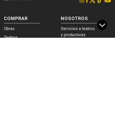
COMPRAR
NOSOTROS
Obras
Servicios a teatros
y productoras
Teatros
Venta a empresas y
Eticket
grupos
Términos y
Trabajá en
condiciones
Plateanet
CORPORATIVO
SERVICIOS
Acceso a teatros
PAD
Descargá el
Ticket y Bolso
logotipo
Protegido
Instructivo