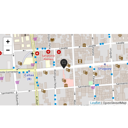
+
−
Leaflet
| OpenStreetMap