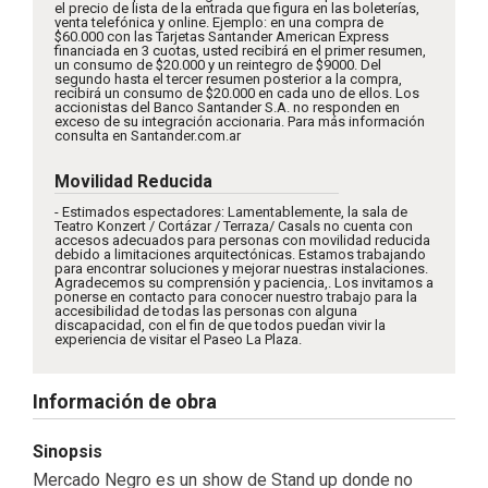
el precio de lista de la entrada que figura en las boleterías,
venta telefónica y online. Ejemplo: en una compra de
$60.000 con las Tarjetas Santander American Express
financiada en 3 cuotas, usted recibirá en el primer resumen,
un consumo de $20.000 y un reintegro de $9000. Del
segundo hasta el tercer resumen posterior a la compra,
recibirá un consumo de $20.000 en cada uno de ellos. Los
accionistas del Banco Santander S.A. no responden en
exceso de su integración accionaria. Para más información
consulta en Santander.com.ar
Movilidad Reducida
- Estimados espectadores: Lamentablemente, la sala de
Teatro Konzert / Cortázar / Terraza/ Casals no cuenta con
accesos adecuados para personas con movilidad reducida
debido a limitaciones arquitectónicas. Estamos trabajando
para encontrar soluciones y mejorar nuestras instalaciones.
Agradecemos su comprensión y paciencia,. Los invitamos a
ponerse en contacto para conocer nuestro trabajo para la
accesibilidad de todas las personas con alguna
discapacidad, con el fin de que todos puedan vivir la
experiencia de visitar el Paseo La Plaza.
Información de obra
Sinopsis
Mercado Negro es un show de Stand up donde no