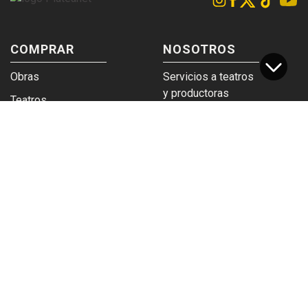
COMPRAR
NOSOTROS
Obras
Servicios a teatros
y productoras
Teatros
Venta a empresas y
Eticket
grupos
Términos y
Trabajá en
condiciones
Plateanet
CORPORATIVO
SERVICIOS
Acceso a teatros
PAD
Descargá el
Ticket y Bolso
logotipo
Protegido
Instructivo