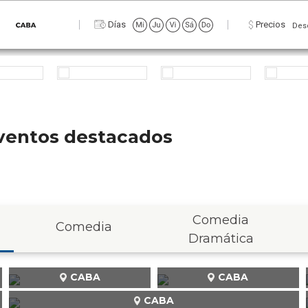
Zona
Días
Precios
Des
 eventos destacados
Comedia
Comedia
Dramática
CABA
CABA
CABA