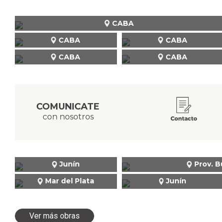
CABA
CABA
CABA
CABA
CABA
COMUNICATE
con nosotros
Junín
Prov. B
Mar del Plata
Junín
Ver más obras