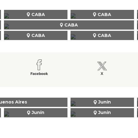
CABA
CABA
CABA
CABA
CABA
uenos Aires
Junín
Junín
Junín