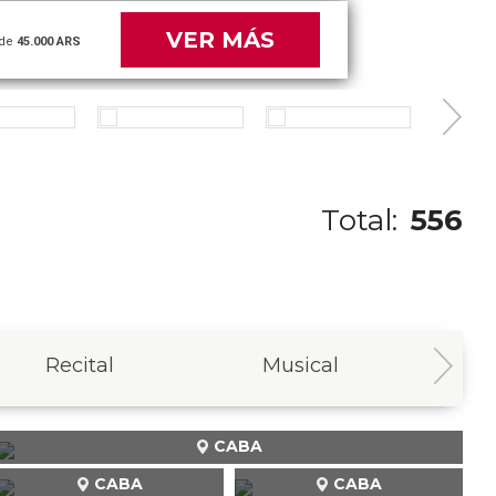
VER MÁS
de
54.000 ARS
Total:
556
Recital
Musical
In
CABA
CABA
CABA