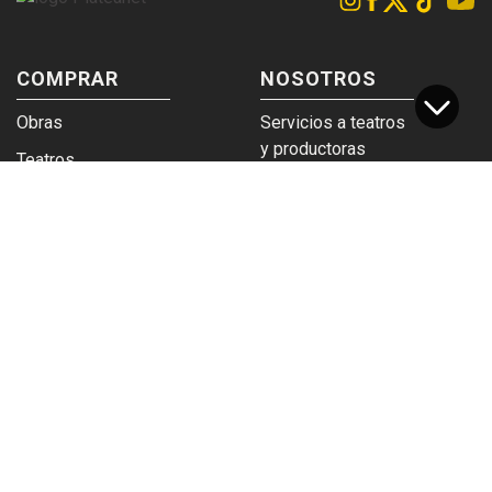
COMPRAR
NOSOTROS
Obras
Servicios a teatros
y productoras
Teatros
Venta a empresas y
Eticket
grupos
Términos y
Trabajá en
condiciones
Plateanet
CORPORATIVO
SERVICIOS
Acceso a teatros
PAD
Descargá el
Ticket y Bolso
logotipo
Protegido
Instructivo