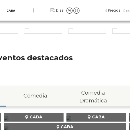
Zona
Días
Precios
Des
 eventos destacados
Comedia
Comedia
Dramática
CABA
CABA
CABA