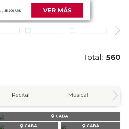
VER MÁS
de
48.000 ARS
Total:
560
Recital
Musical
In
CABA
CABA
CABA