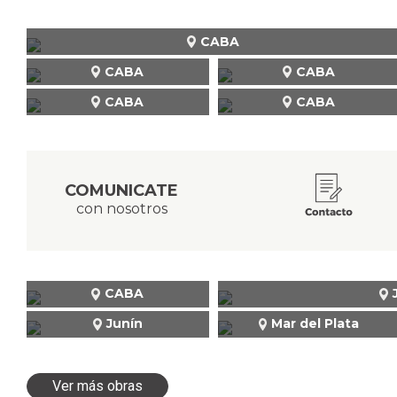
CABA
CABA
CABA
CABA
CABA
COMUNICATE
con nosotros
CABA
Junín
Mar del Plata
Ver más obras