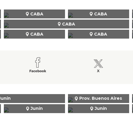
CABA
CABA
CABA
CABA
CABA
Junín
Prov. Buenos Aires
Junín
Junín