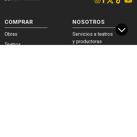
COMPRAR
NOSOTROS
Obras
Servicios a teatros
y productoras
Teatros
Venta a empresas y
Eticket
grupos
Términos y
Trabajá en
condiciones
Plateanet
CORPORATIVO
SERVICIOS
Acceso a teatros
PAD
Descargá el
Ticket y Bolso
logotipo
Protegido
Instructivo