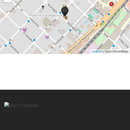
Leaflet
| OpenStreetMap