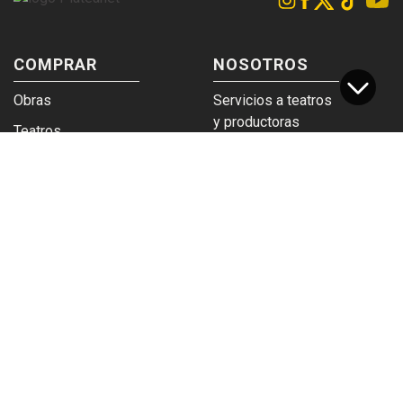
COMPRAR
NOSOTROS
Obras
Servicios a teatros
y productoras
Teatros
Venta a empresas y
Eticket
grupos
Términos y
Trabajá en
condiciones
Plateanet
CORPORATIVO
SERVICIOS
Acceso a teatros
PAD
Descargá el
Ticket y Bolso
logotipo
Protegido
Instructivo