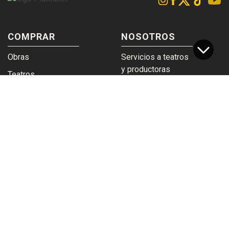
COMPRAR
NOSOTROS
Obras
Servicios a teatros
y productoras
Teatros
Venta a empresas y
Eticket
grupos
Términos y
Trabajá en
condiciones
Plateanet
CORPORATIVO
SERVICIOS
Acceso a teatros
PAD
Descargá el
Ticket y Bolso
logotipo
Protegido
Instructivo