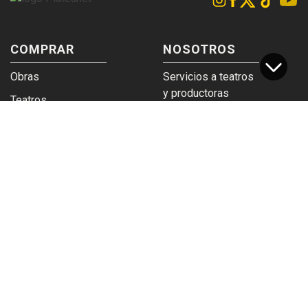
COMPRAR
NOSOTROS
Obras
Servicios a teatros
y productoras
Teatros
Venta a empresas y
Eticket
grupos
Términos y
Trabajá en
condiciones
Plateanet
CORPORATIVO
SERVICIOS
Acceso a teatros
PAD
Descargá el
Ticket y Bolso
logotipo
Protegido
Instructivo