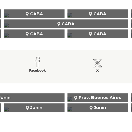
CABA
CABA
CABA
CABA
CABA
Junín
Prov. Buenos Aires
Junín
Junín