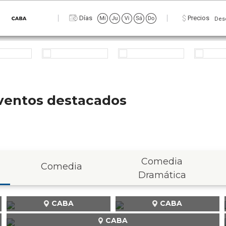
Días
Precios
Des
 eventos destacados
Comedia
Comedia
Dramática
CABA
CABA
CABA