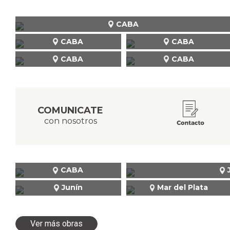
CABA
CABA
CABA
CABA
CABA
COMUNICATE
con nosotros
CABA
Junín
Mar del Plata
Ver más obras