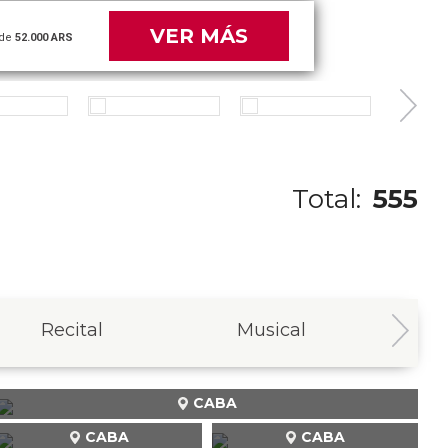
VER MÁS
de
52.000 ARS
Total:
555
Recital
Musical
In
CABA
CABA
CABA