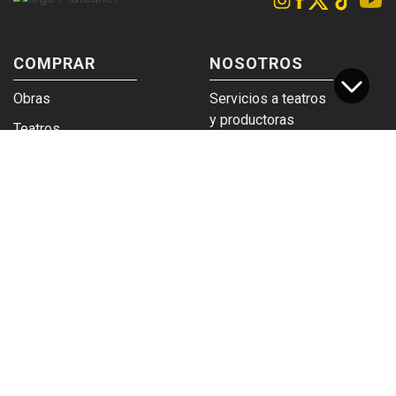
COMPRAR
NOSOTROS
Obras
Servicios a teatros
y productoras
Teatros
Venta a empresas y
Eticket
grupos
Términos y
Trabajá en
condiciones
Plateanet
CORPORATIVO
SERVICIOS
Acceso a teatros
PAD
Descargá el
Ticket y Bolso
logotipo
Protegido
Instructivo