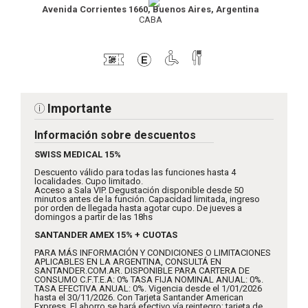
Avenida Corrientes 1660, Buenos Aires, Argentina
CABA
Importante
Información sobre descuentos
SWISS MEDICAL 15%
Descuento válido para todas las funciones hasta 4
localidades. Cupo limitado.
Acceso a Sala VIP. Degustación disponible desde 50
minutos antes de la función. Capacidad limitada, ingreso
por orden de llegada hasta agotar cupo. De jueves a
domingos a partir de las 18hs
SANTANDER AMEX 15% + CUOTAS
PARA MÁS INFORMACIÓN Y CONDICIONES O LIMITACIONES
APLICABLES EN LA ARGENTINA, CONSULTÁ EN
SANTANDER.COM.AR. DISPONIBLE PARA CARTERA DE
CONSUMO C.F.T.E.A: 0% TASA FIJA NOMINAL ANUAL: 0%.
TASA EFECTIVA ANUAL: 0%. Vigencia desde el 1/01/2026
hasta el 30/11/2026. Con Tarjeta Santander American
Express. El ahorro se hará efectivo vía reintegro: tarjeta de