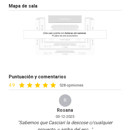
Mapa de sala
Puntuación y comentarios
4.9
528 opiniones
R
Rosana
03-12-2025
"Sabemos que Casciari la descose c/cualquier
proyecto, y arriba del esc
...
"