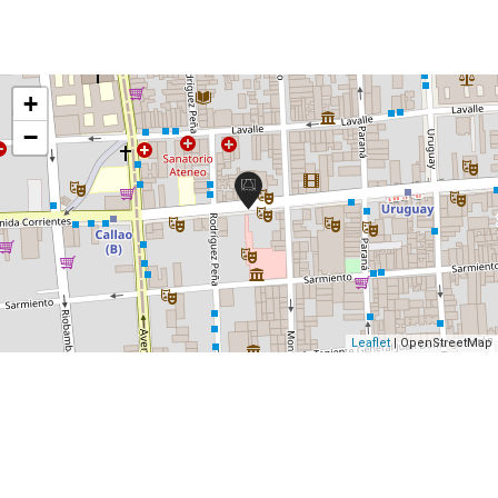
+
−
Leaflet
| OpenStreetMap