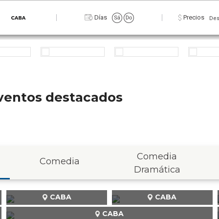
Zona
Días
Precios
Des
 eventos destacados
Comedia
Comedia
Dramática
CABA
CABA
CABA