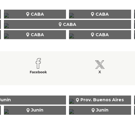
CABA
CABA
CABA
CABA
CABA
Junín
Prov. Buenos Aires
Junín
Junín