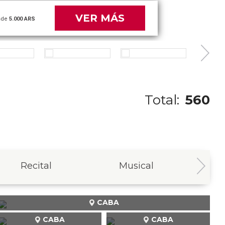
VER MÁS
de
45.000 ARS
Total:
560
Recital
Musical
In
CABA
CABA
CABA