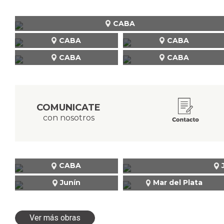
CABA
CABA
CABA
CABA
CABA
COMUNICATE
con nosotros
CABA
Junín
Mar del Plata
Ver más obras