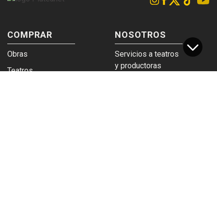
COMPRAR
NOSOTROS
Obras
Servicios a teatros
y productoras
Teatros
Venta a empresas y
Eticket
grupos
Términos y
Trabajá en
condiciones
Plateanet
CORPORATIVO
SERVICIOS
Acceso a teatros
PAD
Descargá el
Ticket y Bolso
logotipo
Protegido
Instructivo