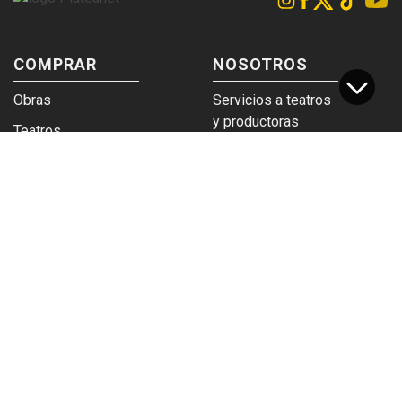
COMPRAR
NOSOTROS
Obras
Servicios a teatros
y productoras
Teatros
Venta a empresas y
Eticket
grupos
Términos y
Trabajá en
condiciones
Plateanet
CORPORATIVO
SERVICIOS
Acceso a teatros
PAD
Descargá el
Ticket y Bolso
logotipo
Protegido
Instructivo