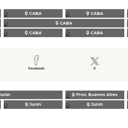
CABA
CABA
CABA
CABA
CABA
Junín
Prov. Buenos Aires
Junín
Junín