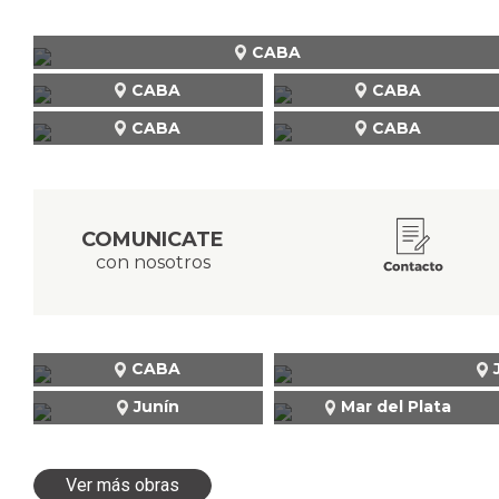
CABA
CABA
CABA
CABA
CABA
COMUNICATE
con nosotros
CABA
Junín
Mar del Plata
Ver más obras