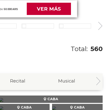
VER MÁS
de
50.000 ARS
Total:
560
Recital
Musical
In
CABA
CABA
CABA