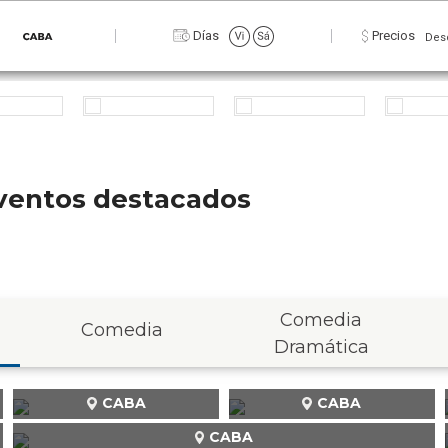
Días
Precios
Des
 eventos destacados
Comedia
Comedia
Dramática
CABA
CABA
CABA