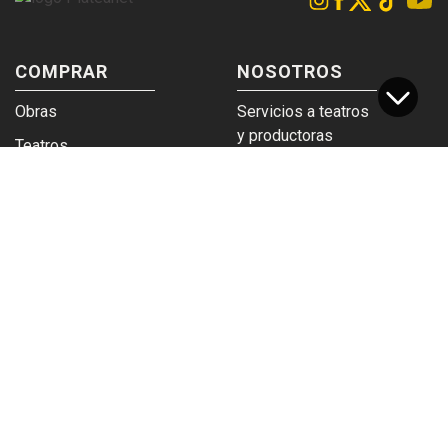
COMPRAR
NOSOTROS
Obras
Servicios a teatros
y productoras
Teatros
Venta a empresas y
Eticket
grupos
Términos y
Trabajá en
condiciones
Plateanet
CORPORATIVO
SERVICIOS
Acceso a teatros
PAD
Descargá el
Ticket y Bolso
logotipo
Protegido
Instructivo