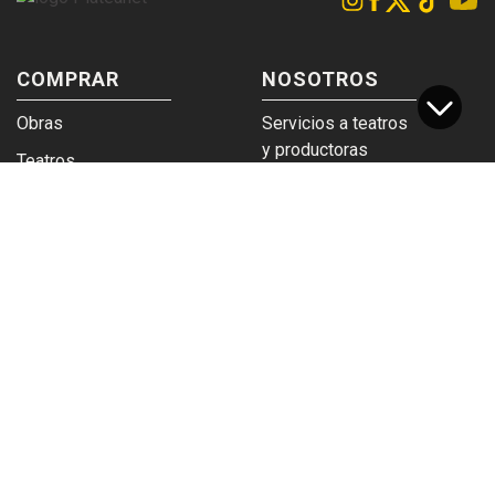
COMPRAR
NOSOTROS
Obras
Servicios a teatros
y productoras
Teatros
Venta a empresas y
Eticket
grupos
Términos y
Trabajá en
condiciones
Plateanet
CORPORATIVO
SERVICIOS
Acceso a teatros
PAD
Descargá el
Ticket y Bolso
logotipo
Protegido
Instructivo