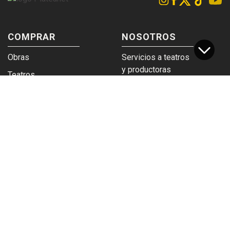
COMPRAR
NOSOTROS
Obras
Servicios a teatros
y productoras
Teatros
Venta a empresas y
Eticket
grupos
Términos y
Trabajá en
condiciones
Plateanet
CORPORATIVO
SERVICIOS
Acceso a teatros
PAD
Descargá el
Ticket y Bolso
logotipo
Protegido
Instructivo