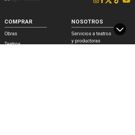
COMPRAR
NOSOTROS
Obras
Servicios a teatros
y productoras
Teatros
Venta a empresas y
Eticket
grupos
Términos y
Trabajá en
condiciones
Plateanet
CORPORATIVO
SERVICIOS
Acceso a teatros
PAD
Descargá el
Ticket y Bolso
logotipo
Protegido
Instructivo