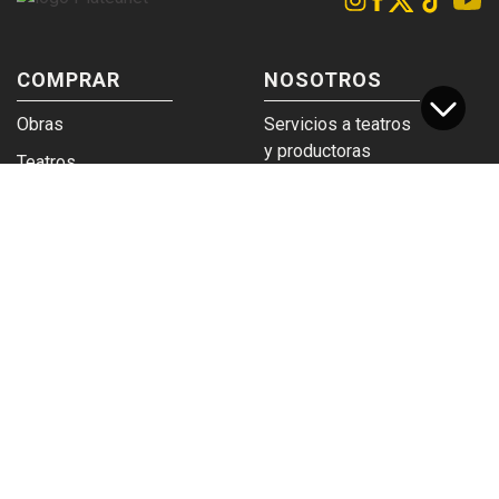
COMPRAR
NOSOTROS
Obras
Servicios a teatros
y productoras
Teatros
Venta a empresas y
Eticket
grupos
Términos y
Trabajá en
condiciones
Plateanet
CORPORATIVO
SERVICIOS
Acceso a teatros
PAD
Descargá el
Ticket y Bolso
logotipo
Protegido
Instructivo