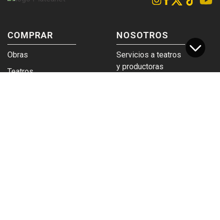
COMPRAR
NOSOTROS
Obras
Servicios a teatros
y productoras
Teatros
Venta a empresas y
Eticket
grupos
Términos y
Trabajá en
condiciones
Plateanet
CORPORATIVO
SERVICIOS
Acceso a teatros
PAD
Descargá el
Ticket y Bolso
logotipo
Protegido
Instructivo