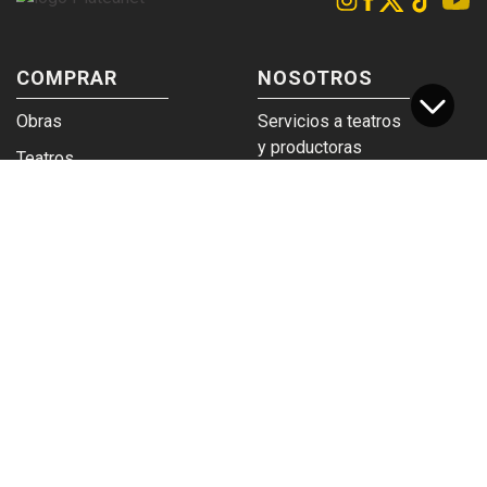
COMPRAR
NOSOTROS
Obras
Servicios a teatros
y productoras
Teatros
Venta a empresas y
Eticket
grupos
Términos y
Trabajá en
condiciones
Plateanet
CORPORATIVO
SERVICIOS
Acceso a teatros
PAD
Descargá el
Ticket y Bolso
logotipo
Protegido
Instructivo