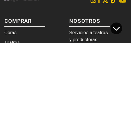
COMPRAR
NOSOTROS
Obras
Servicios a teatros
y productoras
Teatros
Venta a empresas y
Eticket
grupos
Términos y
Trabajá en
condiciones
Plateanet
CORPORATIVO
SERVICIOS
Acceso a teatros
PAD
Descargá el
Ticket y Bolso
logotipo
Protegido
Instructivo