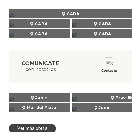
CABA
CABA
CABA
CABA
CABA
COMUNICATE
con nosotros
Junín
Prov. B
Mar del Plata
Junín
Ver más obras