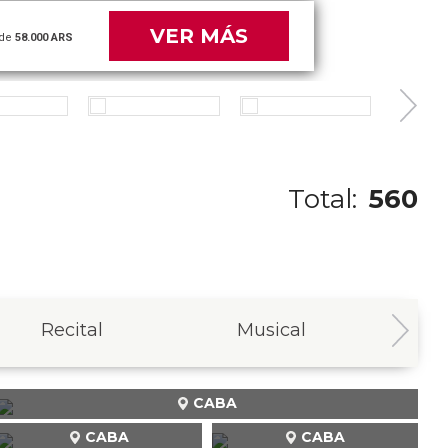
VER MÁS
de
50.000 ARS
Total:
560
Recital
Musical
In
CABA
CABA
CABA