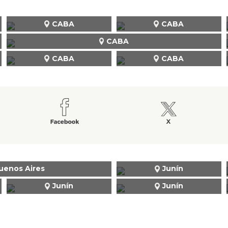
CABA
CABA
CABA
CABA
CABA
uenos Aires
Junín
Junín
Junín