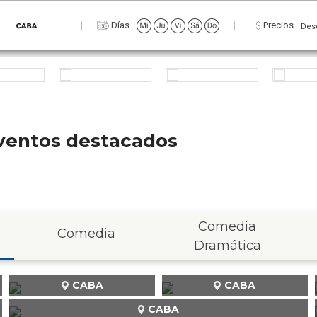
Zona
Días
Precios
Des
 eventos destacados
Comedia
Comedia
Dramática
CABA
CABA
CABA