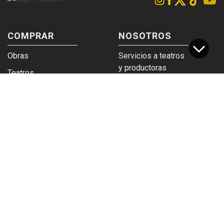
COMPRAR
NOSOTROS
Obras
Servicios a teatros
y productoras
Teatros
Venta a empresas y
Eticket
grupos
Términos y
Trabajá en
condiciones
Plateanet
CORPORATIVO
SERVICIOS
Acceso a teatros
PAD
Descargá el
Ticket y Bolso
logotipo
Protegido
Instructivo