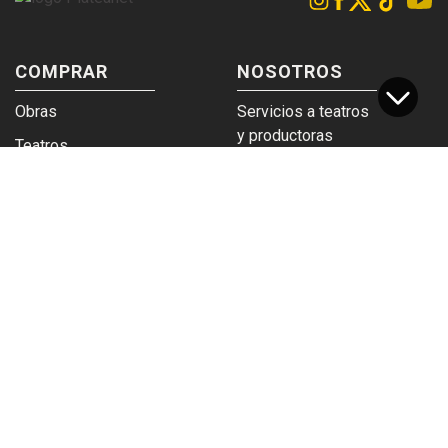
COMPRAR
NOSOTROS
Obras
Servicios a teatros
y productoras
Teatros
Venta a empresas y
Eticket
grupos
Términos y
Trabajá en
condiciones
Plateanet
CORPORATIVO
SERVICIOS
Acceso a teatros
PAD
Descargá el
Ticket y Bolso
logotipo
Protegido
Instructivo