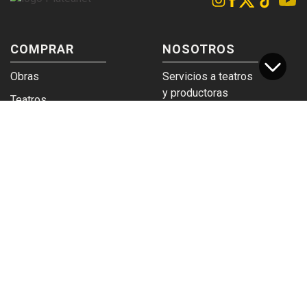
COMPRAR
NOSOTROS
Obras
Servicios a teatros
y productoras
Teatros
Venta a empresas y
Eticket
grupos
Términos y
Trabajá en
condiciones
Plateanet
CORPORATIVO
SERVICIOS
Acceso a teatros
PAD
Descargá el
Ticket y Bolso
logotipo
Protegido
Instructivo