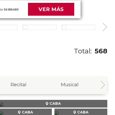
VER MÁS
de
50.000 ARS
Total:
568
Recital
Musical
In
CABA
CABA
CABA