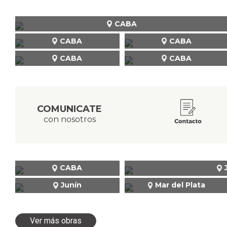
CABA
CABA
CABA
CABA
CABA
COMUNICATE
con nosotros
CABA
Junín
Mar del Plata
Ver más obras