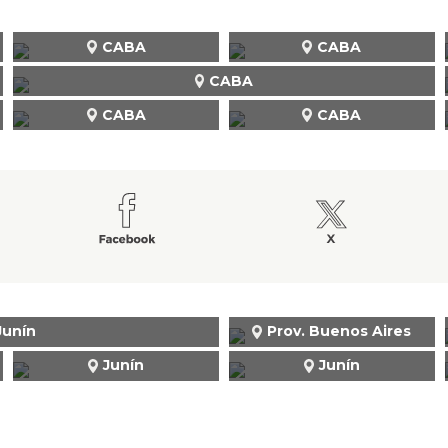
CABA
CABA
CABA
CABA
CABA
Junín
Prov. Buenos Aires
Junín
Junín