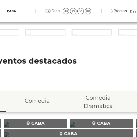
Días
Precios
Des
 eventos destacados
Comedia
Comedia
Dramática
CABA
CABA
CABA