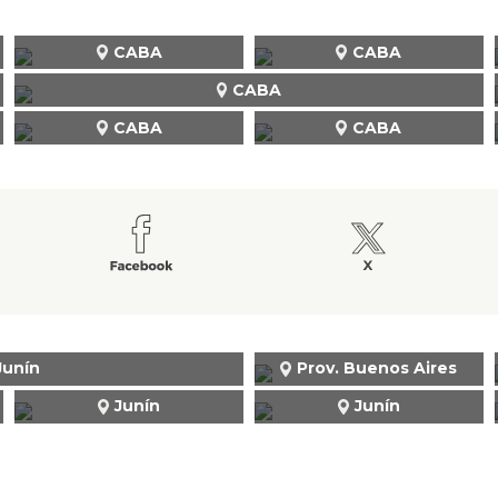
CABA
CABA
CABA
CABA
CABA
Junín
Prov. Buenos Aires
Junín
Junín