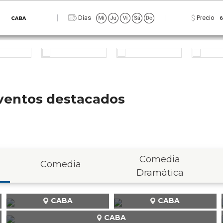
Días
Precio
6
 eventos destacados
Comedia
Comedia
Dramática
CABA
CABA
CABA