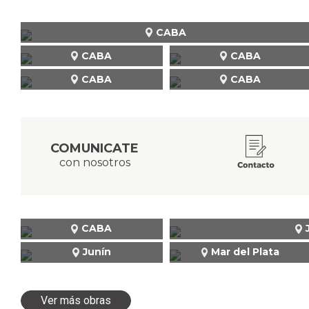
CABA
CABA
CABA
CABA
CABA
COMUNICATE
con nosotros
CABA
Junín
Mar del Plata
Ver más obras