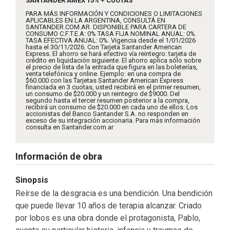
SANTANDER AMEX 15% + CUOTAS
PARA MÁS INFORMACIÓN Y CONDICIONES O LIMITACIONES
APLICABLES EN LA ARGENTINA, CONSULTÁ EN
SANTANDER.COM.AR. DISPONIBLE PARA CARTERA DE
CONSUMO C.F.T.E.A: 0% TASA FIJA NOMINAL ANUAL: 0%.
TASA EFECTIVA ANUAL: 0%. Vigencia desde el 1/01/2026
hasta el 30/11/2026. Con Tarjeta Santander American
Express. El ahorro se hará efectivo vía reintegro: tarjeta de
crédito en liquidación siguiente. El ahorro aplica sólo sobre
el precio de lista de la entrada que figura en las boleterías,
venta telefónica y online. Ejemplo: en una compra de
$60.000 con las Tarjetas Santander American Express
financiada en 3 cuotas, usted recibirá en el primer resumen,
un consumo de $20.000 y un reintegro de $9000. Del
segundo hasta el tercer resumen posterior a la compra,
recibirá un consumo de $20.000 en cada uno de ellos. Los
accionistas del Banco Santander S.A. no responden en
exceso de su integración accionaria. Para más información
consulta en Santander.com.ar
Información de obra
Sinopsis
Reírse de la desgracia es una bendición. Una bendición
que puede llevar 10 años de terapia alcanzar. Criado
por lobos es una obra donde el protagonista, Pablo,