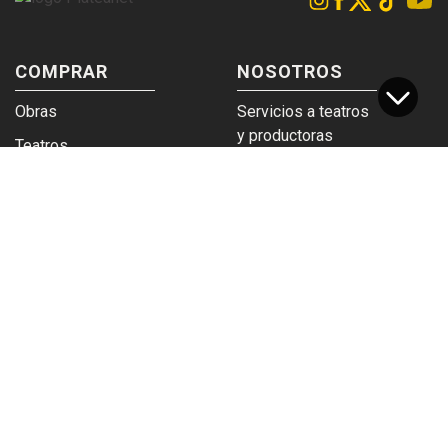
COMPRAR
NOSOTROS
Obras
Servicios a teatros
y productoras
Teatros
Venta a empresas y
Eticket
grupos
Términos y
Trabajá en
condiciones
Plateanet
CORPORATIVO
SERVICIOS
Acceso a teatros
PAD
Descargá el
Ticket y Bolso
logotipo
Protegido
Instructivo